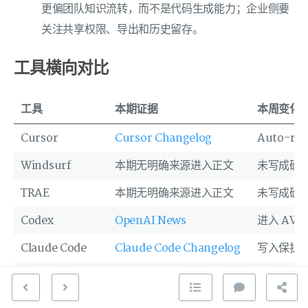
更偏团队知识流转，而不是代码生成能力；企业侧要
关注共享权限、导出和历史留存。
工具横向对比
工具
本期证据
本周变化
Cursor
Cursor Changelog
Auto-rev
Windsurf
本期无明确来源进入正文
未写成确
TRAE
本期无明确来源进入正文
未写成确
Codex
OpenAI News
进入 AWS
Claude Code
Claude Code Changelog
写入保护与后
GitHub Copilot
本期无明确来源进入正文
未写成确
Qoder
本期无明确来源进入正文
未写成确